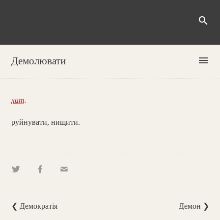
search
menu
Демолювати
лат.
руйнувати, нищити.
❮ Демократія
Демон ❯