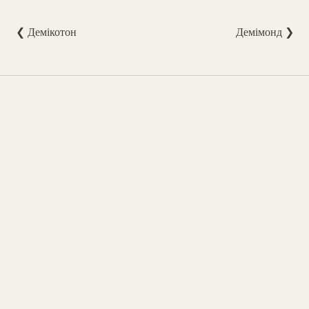
❮ Демікотон
Демімонд ❯