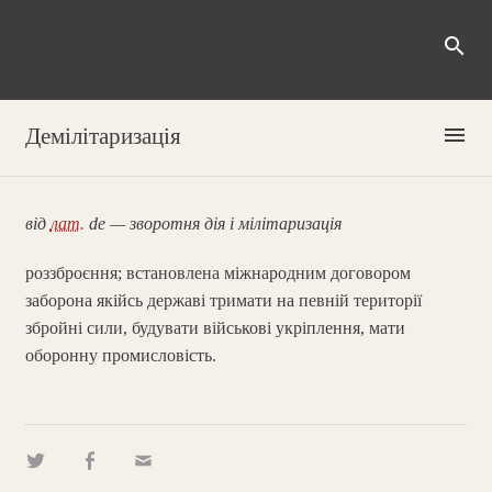
search
menu
Демілітаризація
від
лат.
de — зворотня дія і мілітаризація
роззброєння; встановлена міжнародним договором
заборона якійсь державі тримати на певній території
збройні сили, будувати військові укріплення, мати
оборонну промисловість.