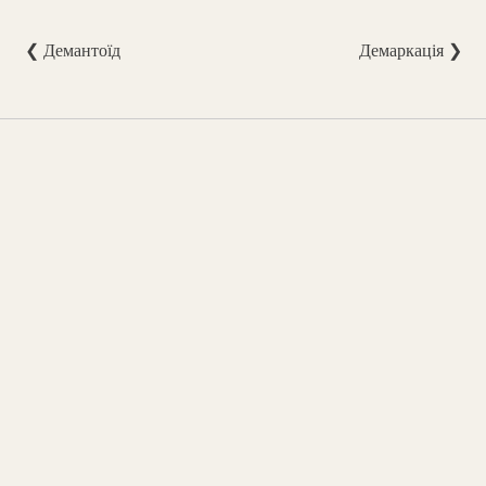
❮ Демантоїд
Демаркація ❯