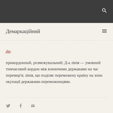
search
menu
Демаркаційний
фр.
прикордонний, розмежувальний; Д-а лінія — умовний
тимчасовий кордон між воюючими державами на час
перемир'я; лінія, що поділяє переможену країну на зони
окупації державами-переможницями.