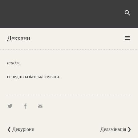
search
menu
Декхани
тадж.
середньоазіатські селяни.
❮ Декуріони
Деламінація ❯