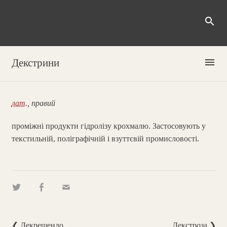
search
menu
Декстрини
лат.
, правий
проміжні продукти гідролізу крохмалю. Застосовують у
текстильній, поліграфічній і взуттєвій промисловості.
❮ Декрещендо
Декстроза ❯