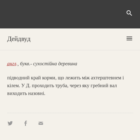
search
menu
Дейдвуд
англ.
, букв.- сухостійна деревина
підводний край корми, що лежить між ахтерштевнем і
кілем. У Д. проходить труба, через яку гребний вал
виходить назовні.