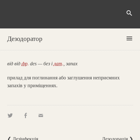
search
menu
Дезодоратор
від від
фр.
des — без і
лат.
, запах
прилад для поглинання або заглушення неприємних
запахів у приміщеннях.
❮ Дезінфекція
Дезодорація ❯