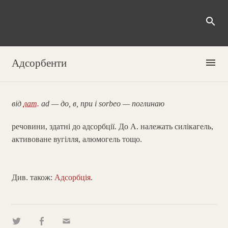
search
menu
Адсорбенти
від
лат.
ad — до, в, при і sorbeo — поглинаю
речовини, здатні до адсорбції. До А. належать силікагель,
активоване вугілля, алюмогель тощо.
Див. також:
Адсорбція
.