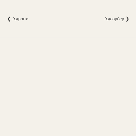
❮ Адрони
Адсорбер ❯