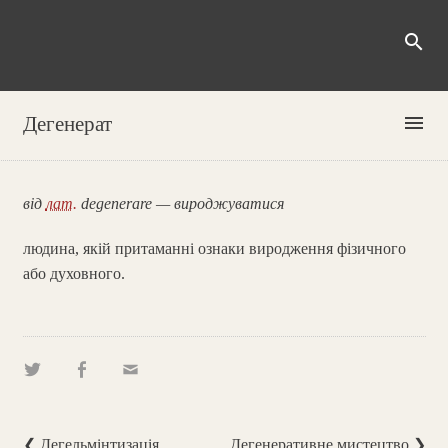
search
menu
Дегенерат
від
лат.
degenerare — вироджуватися
людина, якій притаманні ознаки виродження фізичного
або духовного.
❮ Дегельмінтизація
Дегенеративне мистецтво ❯