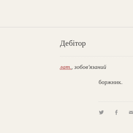
Дебітор
лат.
, зобов'язаний
боржник.