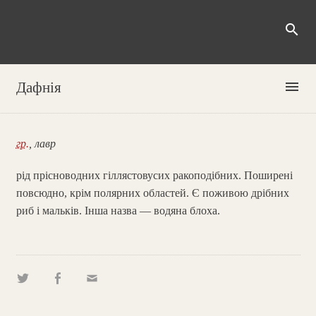
search
menu
Дафнія
гр.
, лавр
рід прісноводних гіллястовусих ракоподібних. Поширені
повсюдно, крім полярних областей. Є поживою дрібних
риб і мальків. Інша назва — водяна блоха.