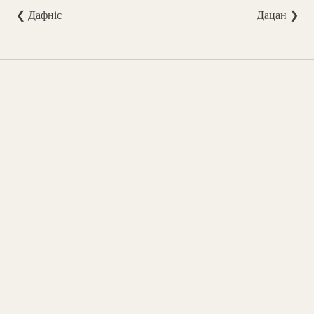
❮ Дафніс
Дацан ❯