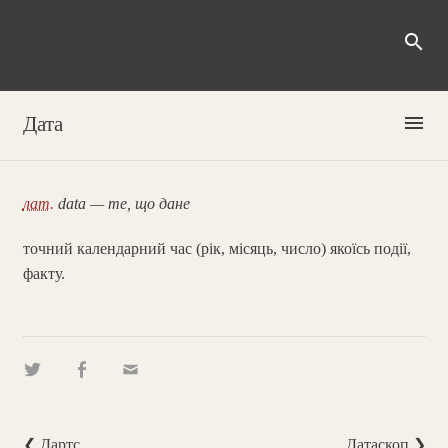
search
menu
Дата
лат.
data — те, що дане
точний календарний час (рік, місяць, число) якоїсь події,
факту.
❮ Дартс
Датаскоп ❯