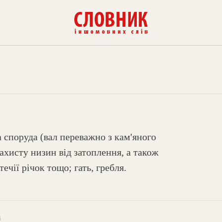
а споруда (вал переважно з кам'яного
ахисту низин від затоплення, а також
ечії річок тощо; гать, гребля.