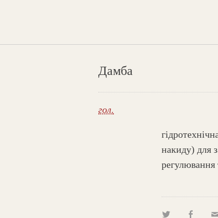
Дамба
гол.
гідротехнічн
накиду) для з
регулювання т