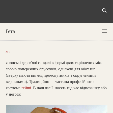
search
menu
Ґета
яп.
японські дерев'яні сандалі в формі двох скріплених між
собою поперечних брусочків, однакові для обох ніг
(зверху мають вигляд прямокутників з округленими
вершинами). Традиційно — частина професійного
костюма
ґейші
. В наш час Ґ. носять під час відпочинку або
у негоду.