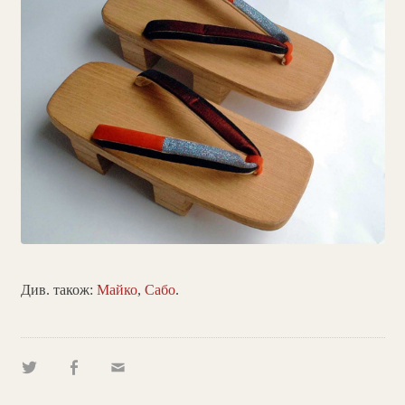
Див. також:
Майко
,
Сабо
.