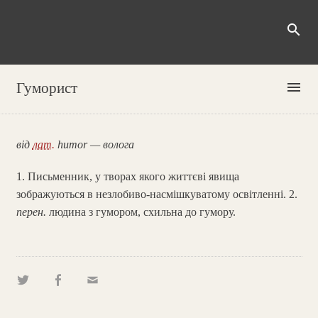
search
menu
Гуморист
від
лат.
humor — волога
1. Письменник, у творах якого життєві явища
зображуються в незлобиво-насмішкуватому освітленні. 2.
перен.
людина з гумором, схильна до гумору.