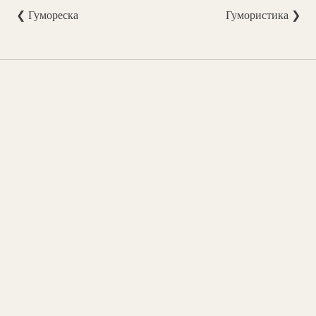
❮ Гумореска
Гумористика ❯