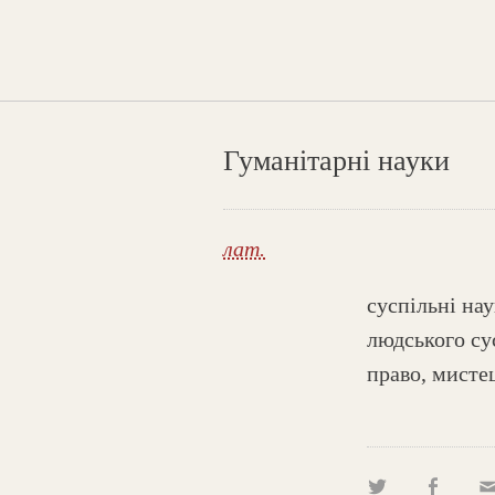
Гуманітарні науки
лат.
суспільні на
людського сус
право, мистец