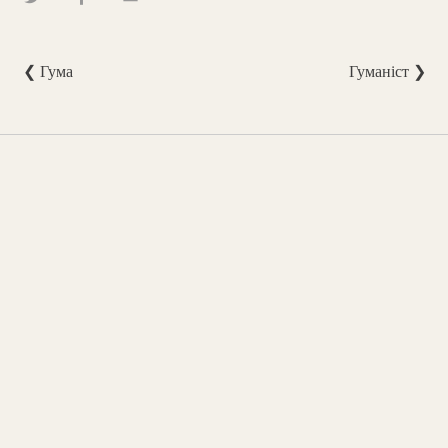
❮ Гума
Гуманіст ❯