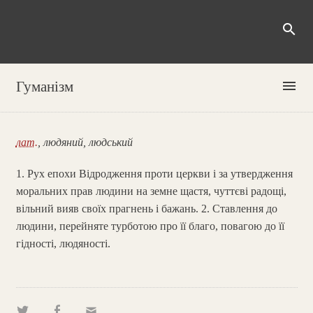
search
menu
Гуманізм
лат.
, людяний, людський
1. Рух епохи Відродження проти церкви і за утвердження
моральних прав людини на земне щастя, чуттєві радощі,
вільний вияв своїх прагнень і бажань. 2. Ставлення до
людини, перейняте турботою про її благо, повагою до її
гідності, людяності.