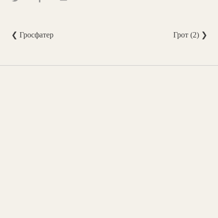
❮ Гросфатер
Грот (2) ❯