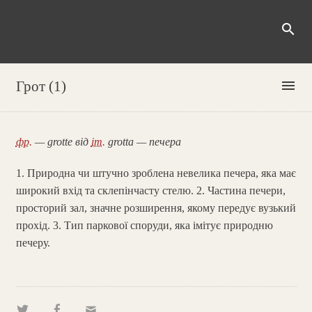
search
menu
Грот (1)
фр.
— grotte від
іт.
grotta — печера
1. Природна чи штучно зроблена невелика печера, яка має
широкий вхід та склепінчасту стелю. 2. Частина печери,
просторий зал, значне розширення, якому передує вузький
прохід. 3. Тип паркової споруди, яка імітує природню
печеру.