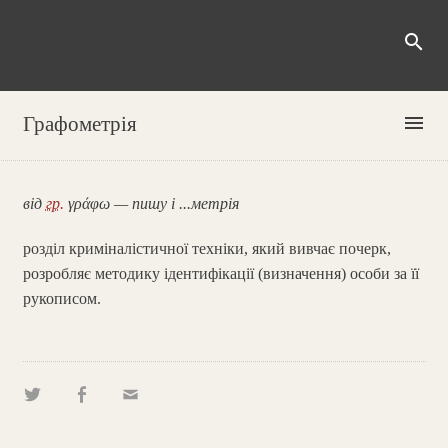
search
menu
Графометрія
від
гр.
γράφω — пишу і ...метрія
розділ криміналістичної техніки, який вивчає почерк,
розробляє методику ідентифікації (визначення) особи за її
рукописом.