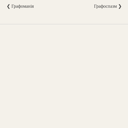
❮ Графоманія
Графоспазм ❯