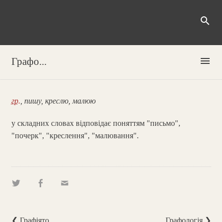
search
menu
Графо...
гр.
, пишу, креслю, малюю
у складних словах відповідає поняттям "письмо",
"почерк", "креслення", "малювання".
❮ Графіято
Графологія ❯