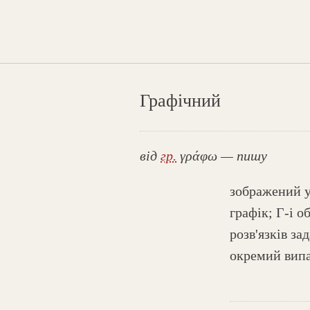
Графічний
від
гр.
γράφω — пишу
зображений у 
графік; Г-і 
розв'язків за
окремий вип