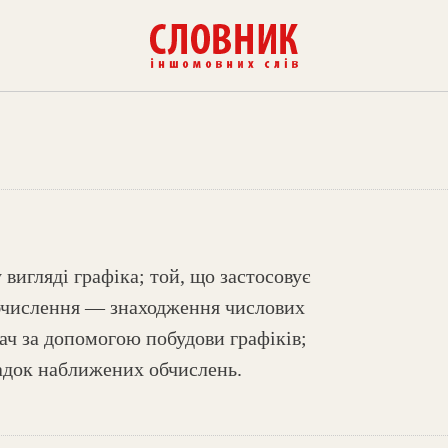
вигляді графіка; той, що застосовує
обчислення — знаходження числових
дач за допомогою побудови графіків;
адок наближених обчислень.