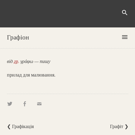
search
menu
Графіон
від
гр.
γράφω — пишу
прилад для малювання.
❮ Графікація
Графіт ❯