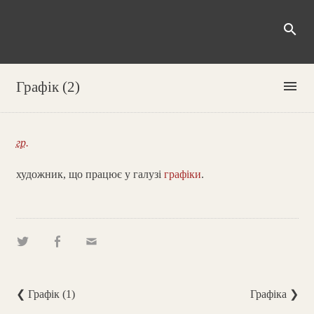
search
menu
Графік (2)
гр.
художник, що працює у галузі
графіки
.
❮ Графік (1)
Графіка ❯