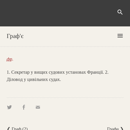
search
menu
Граф'є
фр.
1. Секретар у вищих судових установах Франції. 2.
Діловод у цивільних судах.
❮ Граф (2)
Графа ❯