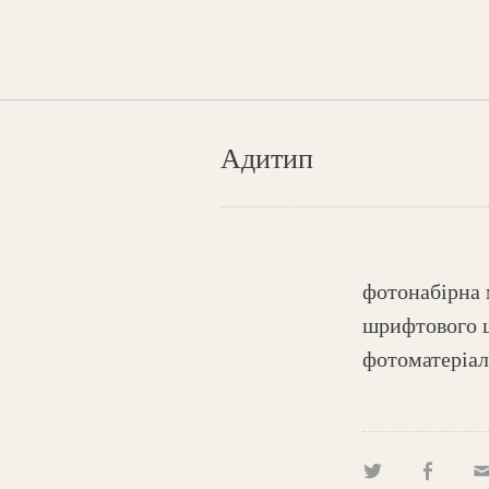
Адитип
фотонабірна
шрифтового 
фотоматеріалу