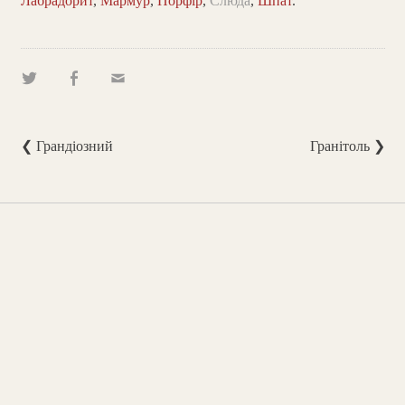
Лабрадорит
,
Мармур
,
Порфір
,
Слюда
,
Шпат
.
❮ Грандіозний
Гранітоль ❯