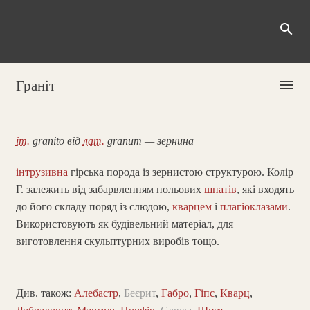
search
menu
Граніт
іт.
granito від
лат.
granum — зернина
інтрузивна
гірська порода із зернистою структурою. Колір
Г. залежить від забарвленням польових
шпатів
, які входять
до його складу поряд із слюдою,
кварцем
і
плагіоклазами
.
Використовують як будівельний матеріал, для
виготовлення скульптурних виробів тощо.
Див. також:
Алебастр
,
Беєрит
,
Габро
,
Гіпс
,
Кварц
,