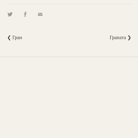
❮ Гран
Граната ❯