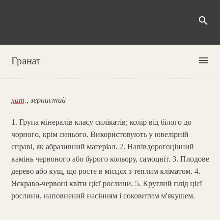
search
menu
Гранат
лат.
, зернистий
1. Група мінералів класу силікатів; колір від білого до
чорного, крім синього. Використовують у ювелірній
справі, як абразивний матеріал. 2. Напівдорогоцінний
камінь червоного або бурого кольору, самоцвіт. 3. Плодове
дерево або кущ, що росте в місцях з теплим кліматом. 4.
Яскраво-червоні квіти цієї рослини. 5. Круглий плід цієї
рослини, наповнений насінням і соковитим м'якушем.