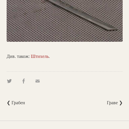
Див. також:
Штихель
.
❮ Грабен
Граве ❯