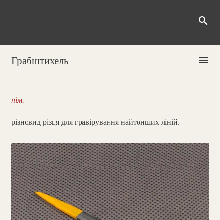
search
menu
Грабштихель
нім.
різновид різця для гравірування найтонших ліній.