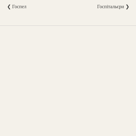
❮ Госпел
Госпітальєри ❯