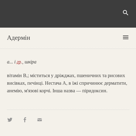
search
menu
Адермін
а... і
гр.
, шкіра
вітамін В,; міститься у дріжджах, пшеничних та рисових
висівках, печінці. Нестача А, в їжі спричинює дерматити,
анемію, м'язові корчі. Інша назва — піридоксин.