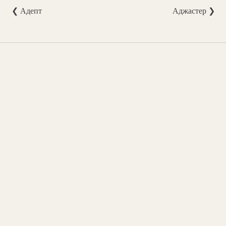
❮ Адепт
Аджастер ❯