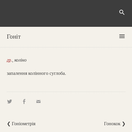
search
menu
Гоніт
гр.
, коліно
запалення колінного суглоба.
❮ Гоніометрія
Гонокок ❯