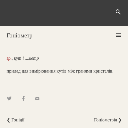
search
menu
Гоніометр
гр.
, кут і ...метр
прилад для вимірювання кутів між гранями кристалів.
❮ Гонідії
Гоніометрія ❯