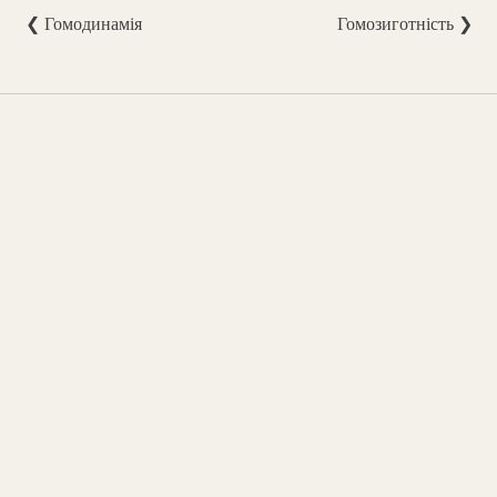
❮ Гомодинамія
Гомозиготність ❯