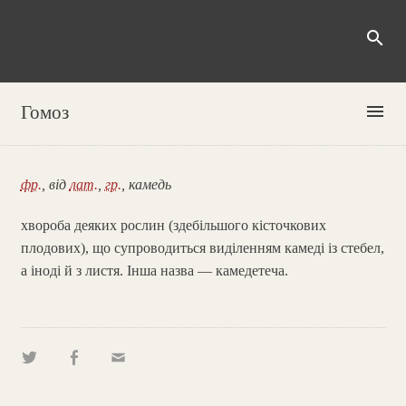
search
menu
Гомоз
фр.
, від
лат.
,
гр.
, камедь
хвороба деяких рослин (здебільшого кісточкових
плодових), що супроводиться виділенням камеді із стебел,
а іноді й з листя. Інша назва — камедетеча.