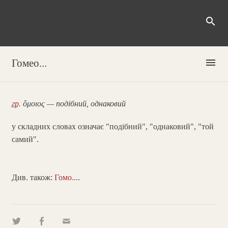
search
menu
Гомео...
гр.
ὅμοιος — подібний, однаковий
у складних словах означає "подібний", "однаковий", "той
самий".
Див. також:
Гомо...
.