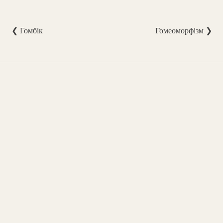
❮ Гомбік
Гомеоморфізм ❯