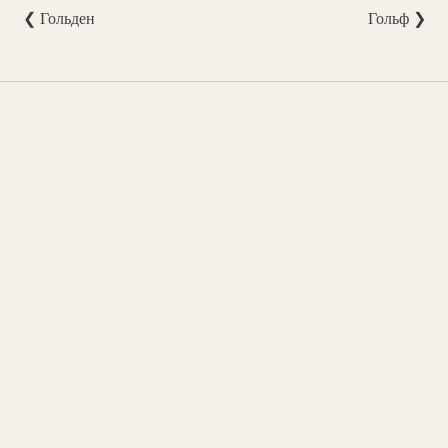
❮ Гольден
Гольф ❯