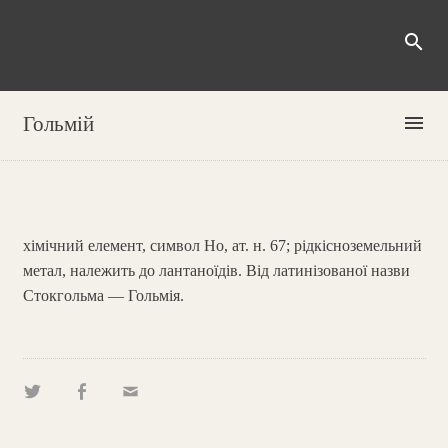
search
menu
Гольмій
хімічний елемент, символ Ho, ат. н. 67; рідкісноземельний
метал, належить до лантаноїдів. Від латинізованої назви
Стокгольма — Гольмія.