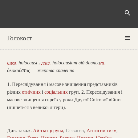
search
menu
Голокост
англ.
holocaust з
лат.
holocaustum від давньо
гр.
ὁλοκαύστος — жертва спалення
1. Переслідування і масове знищення представників
різних
етнічних
і
соціальних
груп. 2. Переслідування і
масове знищення євреїв у роки Другої Світової війни
(пишеться з великої літери).
Див. також:
Айнзатцгрупа
,
Газваген
,
Антисемітизм
,