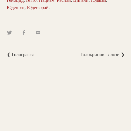
Геноцид
,
Ґетто
,
Нацизм
,
Расизм
,
Цигани
,
Юдаїзм
,
Юденрат
,
Юденфрай
.
❮ Голографія
Голокринові залози ❯