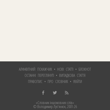
АЛФАВІТНИЙ ПОКАЖЧИК
•
НОВІ СТАТТІ
•
БЛОКНОТ
ОСТАННІ ПЕРЕГЛЯНУТІ
•
ВИПАДКОВА СТАТТЯ
ПРАВОПИС
•
ПРО СЛОВНИК
•
УВІЙТИ
«Словник іншомовних слів»
© Володимир Лук'янюк
, 2001-26