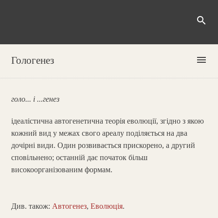
search
menu
Гологенез
голо... і ...генез
ідеалістична автогенетична теорія еволюції, згідно з якою
кожний вид у межах свого ареалу поділяється на два
дочірні види. Один розвивається прискорено, а другий
сповільнено; останній дає початок більш
високоорганізованим формам.
Див. також:
Автогенез
,
Еволюція
.