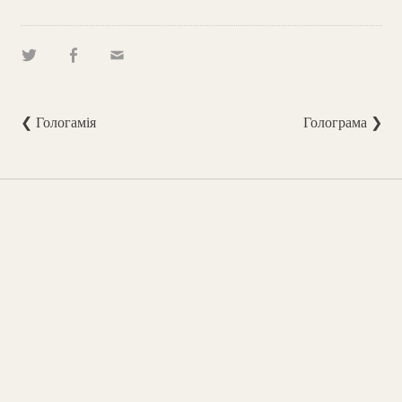
❮ Гологамія
Голограма ❯