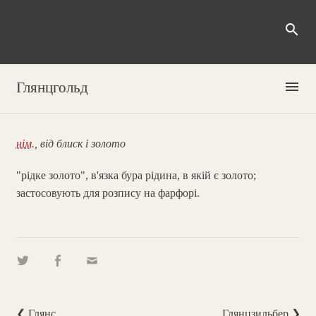
search
menu
Глянцгольд
нім.
, від блиск і золото
"рідке золото", в'язка бура рідина, в якій є золото;
застосовують для розпису на фарфорі.
❮ Глянс
Глянцзильбер ❯