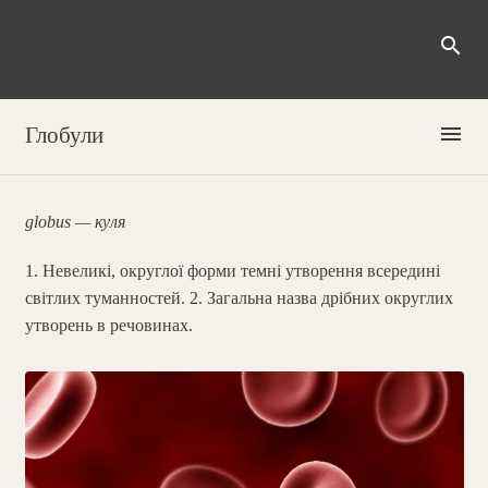
search
menu
Глобули
globus — куля
1. Невеликі, округлої форми темні утворення всередині
світлих туманностей. 2. Загальна назва дрібних округлих
утворень в речовинах.