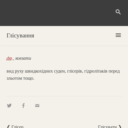
search
menu
Глісування
фр.
, ковзати
вид руху швидкохідних суден, глісерів, гідролітаків перед
зльотом тощо.
❮ Глісер
Глісувати ❯