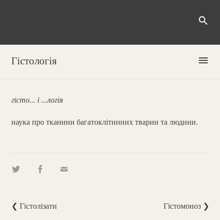
search
menu
Гістологія
гісто... і ...логія
наука про тканини багатоклітинних тварин та людини.
❮ Гістолізати
Гістомоноз ❯