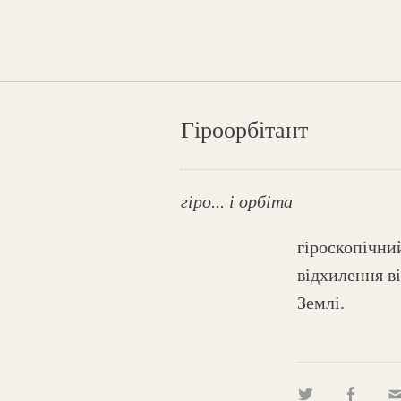
Гіроорбітант
гіро... і орбіта
гіроскопічни
відхилення в
Землі.