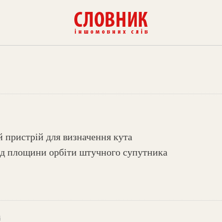
й пристрій для визначення кута
ід площини орбіти штучного супутника