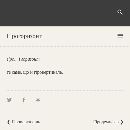
search
menu
Гірогоризонт
гіро... і горизонт
те саме, що й гіровертикаль.
❮ Гіровертикаль
Гіродемпфер ❯