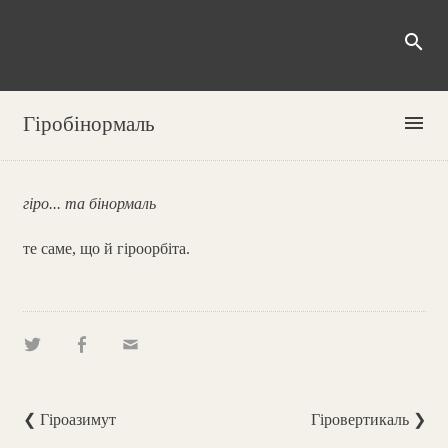
search
menu
Гіробінормаль
гіро... та бінормаль
те саме, що й гіроорбіта.
❮ Гіроазимут
Гіровертикаль ❯