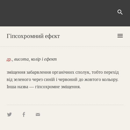
search
menu
Гіпсохромний ефєкт
гр.
, висота, колір і ефект
зміщення забарвлення органічних сполук, тобто перехід
від зеленого через синій і червоний до жовтого кольору.
Інша назва — гіпсохромне зміщення.