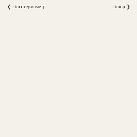
❮ Гіпсотермометр
Гіпюр ❯