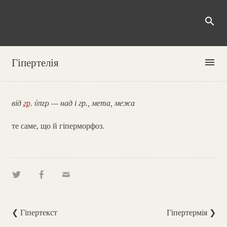
search
menu
Гіпертелія
від
гр.
ὑπερ — над і гр., мета, межа
те саме, що й гіперморфоз.
❮ Гіпертекст
Гіпертермія ❯