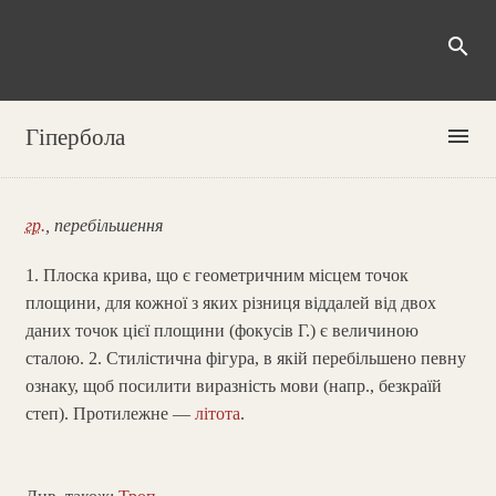
search
menu
Гіпербола
гр.
, перебільшення
1. Плоска крива, що є геометричним місцем точок
площини, для кожної з яких різниця віддалей від двох
даних точок цієї площини (фокусів Г.) є величиною
сталою. 2. Стилістична фігура, в якій перебільшено певну
ознаку, щоб посилити виразність мови (напр., безкраїй
степ). Протилежне —
літота
.