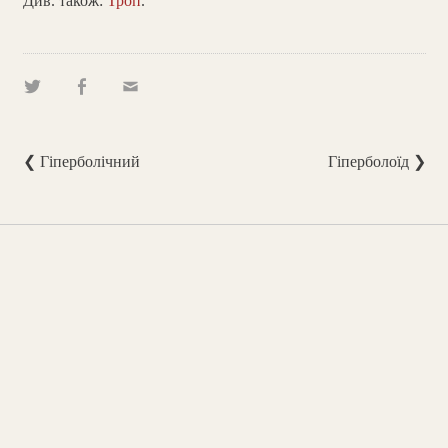
Див. також:
Троп
.
❮ Гіперболічний
Гіперболоїд ❯