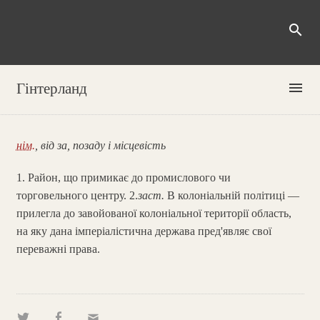
search
menu
Гінтерланд
нім.
, від за, позаду і місцевість
1. Район, що примикає до промислового чи
торговельного центру. 2.
заст.
В колоніальній політиці —
прилегла до завойованої колоніальної території область,
на яку дана імперіалістична держава пред'являє свої
переважні права.