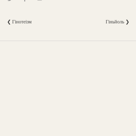
❮ Гінотеізм
Гіньйоль ❯