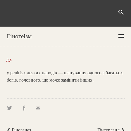
search
menu
Гінотеізм
гр.
у релігіях деяких народів — шанування одного з багатьох
богів, головного, що може замінити інших.
❮ Гіногенез
Гінтерланд ❯