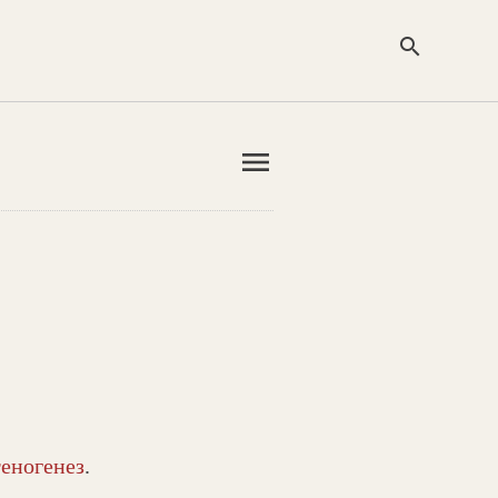
search
menu
еногенез
.