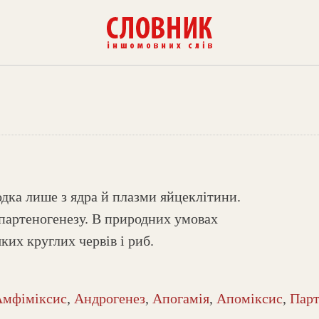
одка лише з ядра й плазми яйцеклітини.
партеногенезу. В природних умовах
ких круглих червів і риб.
Амфіміксис
,
Андрогенез
,
Апогамія
,
Апоміксис
,
Парт