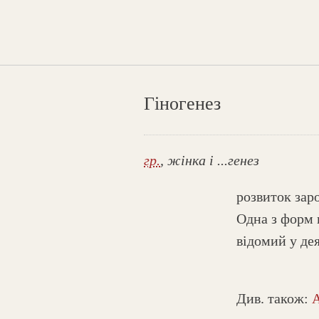
Гіногенез
гр.
, жінка і ...генез
розвиток зар
Одна з форм 
відомий у дея
Див. також: